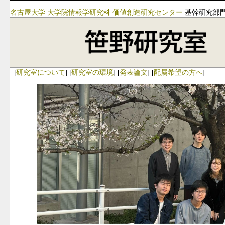
名古屋大学
大学院情報学研究科
価値創造研究センター
基幹研究部
[
研究室について
] [
研究室の環境
] [
発表論文
] [
配属希望の方へ
]