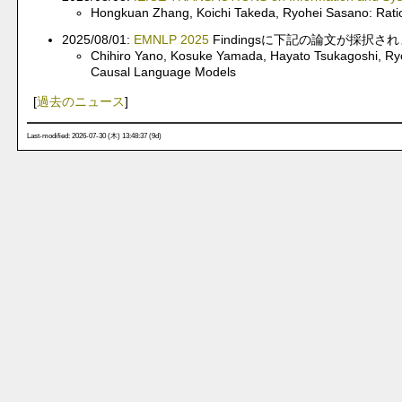
Hongkuan Zhang, Koichi Takeda, Ryohei Sasano: Ratio
2025/08/01:
EMNLP 2025
Findingsに下記の論文が採択さ
Chihiro Yano, Kosuke Yamada, Hayato Tsukagoshi, Ry
Causal Language Models
[
過去のニュース
]
Last-modified: 2026-07-30 (木) 13:48:37 (9d)