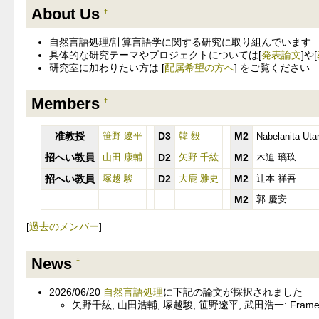
About Us
†
自然言語処理/計算言語学に関する研究に取り組んでいます
具体的な研究テーマやプロジェクトについては[
発表論文
]や[
研究室に加わりたい方は [
配属希望の方へ
] をご覧ください
Members
†
准教授
笹野 遼平
D3
韓 毅
M2
Nabelanita Uta
招へい教員
山田 康輔
D2
矢野 千紘
M2
木迫 璃玖
招へい教員
塚越 駿
D2
大鹿 雅史
M2
辻本 祥吾
M2
郭 慶安
[
過去のメンバー
]
News
†
2026/06/20
自然言語処理
に下記の論文が採択されました
矢野千紘, 山田浩輔, 塚越駿, 笹野遼平, 武田浩一: F