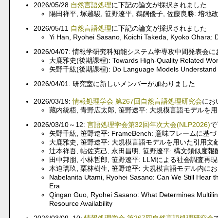
2026/05/28
自然言語処理
に下記の論文が採択されました
陽田祥平, 塚越駿, 笹野遼平, 鵜飼優子, 佐藤良勝: 
2026/05/11
自然言語処理
に下記の論文が採択されました
Yi Han, Ryohei Sasano, Koichi Takeda, Kyoko Ohara: D
2026/04/07: 情報学研究科知能システム学専攻中間発表
大鹿雅史(後期課程): Towards High-Quality Related Work 
矢野千紘(後期課程): Do Language Models Understand S
2026/04/01: 研究室に新しいメンバーが加わりました
2026/03/19:
情報処理学会 第267回自然言語処理研究会
にお
藏内統梧, 青野広太郎, 笹野遼平: 大規模言語モデル
2026/03/10～12:
言語処理学会第32回年次大会(NLP2026)
で
矢野千紘, 笹野遼平: FrameBench: 意味フレーム
大鹿雅史, 笹野遼平: 大規模言語モデルを用いた引用文
辻本祥吾, 帖佐克己, 永田昌明, 笹野遼平: 構文類似度
田中邦朋, 小林哲郎, 笹野遼平: LLMによる社会調
木迫璃玖, 栗林樹生, 笹野遼平: 大規模言語モデル内
Nabelanita Utami, Ryohei Sasano: Can We Still Hear th
Era
Qingan Guo, Ryohei Sasano: What Determines Multiling
Resource Availability