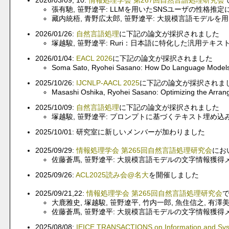
2026/03/09, 10:
情報処理学会 第267回自然言語処理研究会
張有馳, 笹野遼平: LLMを用いたSNSユーザの性格
藏内統梧, 青野広太郎, 笹野遼平: 大規模言語モデル
2026/01/26:
自然言語処理
に下記の論文が採択されました
塚越駿, 笹野遼平: Ruri：日本語に特化した汎用テキ
2026/01/04:
EACL 2026
に下記の論文が採択されました
Soma Sato, Ryohei Sasano: How Do Language Models 
2025/10/26:
IJCNLP-AACL 2025
に下記の論文が採択されま
Masashi Oshika, Ryohei Sasano: Optimizing the Arrang
2025/10/09:
自然言語処理
に下記の論文が採択されました
塚越駿, 笹野遼平: プロンプトに基づくテキスト埋め
2025/10/01: 研究室に新しいメンバーが加わりました
2025/09/29:
情報処理学会 第265回自然言語処理研究会
にお
佐藤蒼馬, 笹野遼平: 大規模言語モデルの文字情報獲
2025/09/26:
ACL2025読み会@名大
を開催しました
2025/09/21,22:
情報処理学会 第265回自然言語処理研究会
大鹿雅史, 塚越駿, 笹野遼平, 竹内一郎, 魚住信之, 
佐藤蒼馬, 笹野遼平: 大規模言語モデルの文字情報獲
2025/08/08:
IEICE TRANSACTIONS on Information and Sy